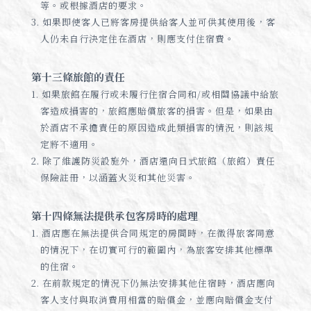
等。或根據酒店的要求。
3. 如果即使客人已將客房提供給客人並可供其使用後，客
人仍未自行決定住在酒店，則應支付住宿費。
第十三條旅館的責任
1. 如果旅館在履行或未履行住宿合同和/或相關協議中給旅
客造成損害的，旅館應賠償旅客的損害。但是，如果由
於酒店不承擔責任的原因造成此類損害的情況，則該規
定將不適用。
2. 除了維護防災設施外，酒店還向日式旅館（旅館）責任
保險註冊，以涵蓋火災和其他災害。
第十四條無法提供承包客房時的處理
1. 酒店應在無法提供合同規定的房間時，在徵得旅客同意
的情況下，在切實可行的範圍內，為旅客安排其他標準
的住宿。
2. 在前款規定的情況下仍無法安排其他住宿時，酒店應向
客人支付與取消費用相當的賠償金，並應向賠償金支付