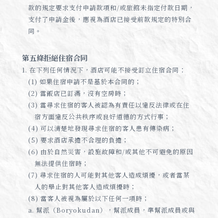
款的規定要求支付申請款項和/或旅館未指定付款日期，
支付了申請金後，應視為酒店已接受前款規定的特別合
同。
第五條拒絕住宿合同
1. 在下列任何情況下，酒店可能不接受訂立住宿合同：
(1) 如果住宿申請不是基於本合同的；
(2) 當飯店已訂滿，沒有空房時；
(3) 當尋求住宿的客人被認為有責任以違反法律或在住
宿方面違反公共秩序或良好道德的方式行事；
(4) 可以清楚地發現尋求住宿的客人患有傳染病；
(5) 要求酒店承擔不合理的負擔；
(6) 由於自然災害，設施故障和/或其他不可避免的原因
無法提供住宿時；
(7) 尋求住宿的人可能對其他客人造成煩擾，或者當某
人的舉止對其他客人造成煩擾時；
(8) 當客人被視為屬於以下任何一項時；
a. 幫派（Boryokudan），幫派成員，準幫派成員或與