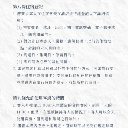
第八條住宿登記
1. 應要求客人在住宿當天在酒店接待處登記以下詳細信
息；
(1) 來賓姓名，地址，出生日期，電話號碼，電子郵件地
址，職業和雇主。
(2) 對於非日本客人，國籍，護照號碼，以前的住宿地
點，計劃的未來目的地。
(3) 到達日，離開日，停留目的。
(4) 酒店認為必要的其他詳情。
2. 如果旅客打算以日圓以外的任何其他方式（例如旅行支
票，優惠券或信用卡）支付第12條所述的住宿費，則這
些憑證應在旅行時預先顯示。前款所述的註冊。
第九條允許使用客房的時間
1. 客人有權從15:00起入住酒店的合同客房。到第二天的
11:00。但是，在連續接待客人的情況下，客人可以全天
使用客房，但到達和離開之日除外。
2. 儘管本飯店遵守上述規定，但有時可以接受在規定時間