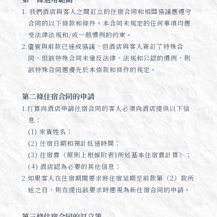
1. 我們酒店與客人之間訂立的住宿合同和相關協議應遵守
合同的以下條款和條件。本合同未規定的任何事項均應
受法律法規和/或一般慣例的約束。
2.儘管與前款已達成協議，但酒店與客人簽訂了特殊合
同，但該特殊合同未違反法律，法規和公認的慣例，則
該特殊合同應優先於本條款和條件的規定。
第二條住宿合同的申請
1.打算向酒店申請住宿合同的客人必須向酒店提供以下信
息：
(1) 來賓姓名；
(2) 住宿日期和預計抵達時間；
(3) 住宿費（原則上根據附表1所述基本住宿費計算）；
(4) 酒店認為必要的其他信息；
2.如果客人在住宿期間要求將住宿延期至前款第（2）款所
述之日，則在提出該要求時應視為新住宿合同的申請。
第三條住宿合同的訂立等