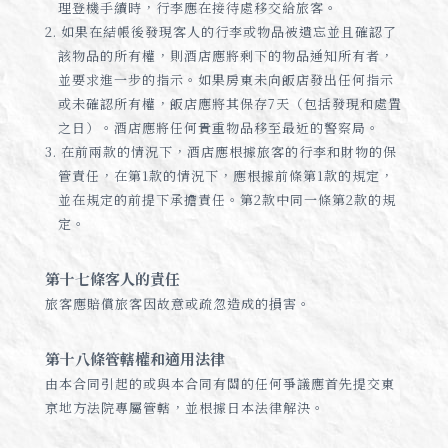
理登機手續時，行李應在接待處移交給旅客。
2. 如果在結帳後發現客人的行李或物品被遺忘並且確認了
該物品的所有權，則酒店應將剩下的物品通知所有者，
並要求進一步的指示。如果房東未向飯店發出任何指示
或未確認所有權，飯店應將其保存7天（包括發現和處置
之日）。酒店應將任何貴重物品移至最近的警察局。
3. 在前兩款的情況下，酒店應根據旅客的行李和財物的保
管責任，在第1款的情況下，應根據前條第1款的規定，
並在規定的前提下承擔責任。第2款中同一條第2款的規
定。
第十七條客人的責任
旅客應賠償旅客因故意或疏忽造成的損害。
第十八條管轄權和適用法律
由本合同引起的或與本合同有關的任何爭議應首先提交東
京地方法院專屬管轄，並根據日本法律解決。