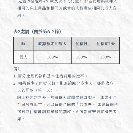
2. 兒童價格適用於6歲及以下的兒童。 那些使用與成年人
相同的床上用品和相同的飲食的人將產生相同的成人費
用。
表2處罰（關於第6-2條）
師
放弃预定的客人
住宿日
住宿前1天
個人
100%
100%
100%
備註
1. 百分比是罰款與基本住宿費用的比率。
2. 如果減少了住宿天數，則無論減少多少天，都將收取一
天的罰款（第一天）。
除上述規定之外，無論個人或團體預訂如何，如果不同
合同另有規定，則以每份合同的內容為準。 如果每個住
宿日或住宿計劃有單獨的罰款，則該罰款安排將優先考
慮。