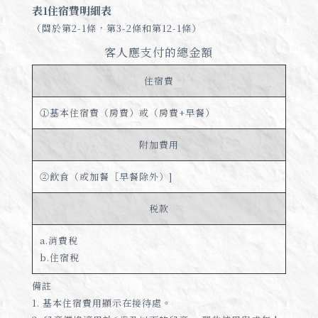
表1住宿費明細表
（關於第2-1條，第3-2條和第12-1條）
客人應支付的總金額
住宿費
①基本住宿費（房費）或（房費+早餐）
附加費用
②飲食（或加餐［早餐除外）]
税款
a.消費稅
b.住宿稅
備註
1. 基本住宿費用顯示在接待處。