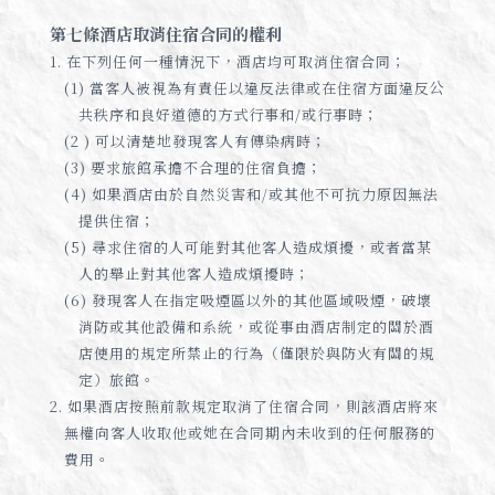
第七條酒店取消住宿合同的權利
1. 在下列任何一種情況下，酒店均可取消住宿合同；
(1) 當客人被視為有責任以違反法律或在住宿方面違反公
共秩序和良好道德的方式行事和/或行事時；
(2 ) 可以清楚地發現客人有傳染病時；
(3) 要求旅館承擔不合理的住宿負擔；
(4) 如果酒店由於自然災害和/或其他不可抗力原因無法
提供住宿；
(5) 尋求住宿的人可能對其他客人造成煩擾，或者當某
人的舉止對其他客人造成煩擾時；
(6) 發現客人在指定吸煙區以外的其他區域吸煙，破壞
消防或其他設備和系統，或從事由酒店制定的關於酒
店使用的規定所禁止的行為（僅限於與防火有關的規
定）旅館。
2. 如果酒店按照前款規定取消了住宿合同，則該酒店將來
無權向客人收取他或她在合同期內未收到的任何服務的
費用。