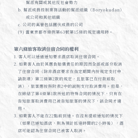
幫派有關或其他反社會勢力
b. 幫派成員控制業務活動的幫派組織（Boryokudan）
或公司和其他組織
c. 公司的高管包括團伙成員的公司
(9) 當東京都市條例第63號第15條的規定適用時。
第六條旅客取消住宿合同的權利
1. 客人可以通過通知要求酒店取消住宿合同。
2. 如果客人由於其應負賠償責任的原因而全部或部分取消
了住宿合同（除非酒店要求在指定期間內按規定支付申
請款項）第三條第2款的規定，且旅客已在付款前取
消），旅客應按照附表2中的說明支付取消費用。但是，
在締結了第4條第1款所述的特殊合同的情況下，只有在
告知旅客取消費用已被告知旅客的情況下，該合同才適
用。
3. 如果客人不能在22點前到達。在沒有提前通知的情況下
（如果已通知酒店，則為預計抵達時間的2小時後），酒
店可能認為住宿合同已被客人取消。