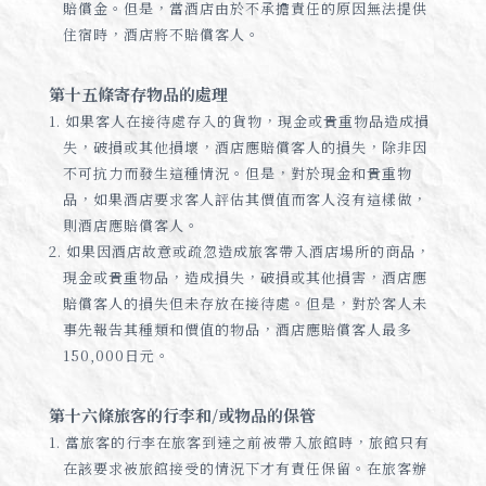
賠償金。但是，當酒店由於不承擔責任的原因無法提供
住宿時，酒店將不賠償客人。
第十五條寄存物品的處理
1. 如果客人在接待處存入的貨物，現金或貴重物品造成損
失，破損或其他損壞，酒店應賠償客人的損失，除非因
不可抗力而發生這種情況。但是，對於現金和貴重物
品，如果酒店要求客人評估其價值而客人沒有這樣做，
則酒店應賠償客人。
2. 如果因酒店故意或疏忽造成旅客帶入酒店場所的商品，
現金或貴重物品，造成損失，破損或其他損害，酒店應
賠償客人的損失但未存放在接待處。但是，對於客人未
事先報告其種類和價值的物品，酒店應賠償客人最多
150,000日元。
第十六條旅客的行李和/或物品的保管
1. 當旅客的行李在旅客到達之前被帶入旅館時，旅館只有
在該要求被旅館接受的情況下才有責任保留。在旅客辦