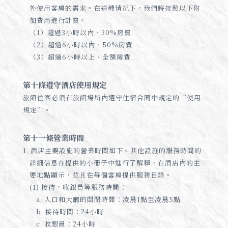
外使用客房的需求。在這種情况下，我們將按照以下附
加費用進行計費。
（1）超過3小時以內、30%房費
（2）超過6小時以內、50%房費
（3）超過6小時以上、全額房費
第十條遵守酒店使用規定
旅館住客必須在旅館場所內遵守住宿合同中規定的“使用
規定”。
第十一條營業時間
1. 酒店主要設施的營業時間如下。其他設施的服務時間的
詳細信息在提供的小冊子中進行了解釋，在酒店內的主
要地點顯示，並且在每個客房提供服務目錄。
(1) 接待，收銀員等服務時間：
a. 入口和大廳的關閉時間：凌晨1點至凌晨5點
b. 接待時間：24小時
c. 收銀員：24小時