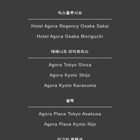
익스클루시브
Hotel Agora Regency Osaka Sakai
Hotel Agora Osaka Moriguchi
재패니즈 리미트리스
Agora Tokyo Ginza
Agora Kyoto Shijo
Agora Kyoto Karasuma
셀렉
Agora Place Tokyo Asakusa
Agora Place Kyoto Nijo
아고라 컬렉션