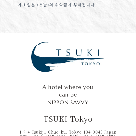
이 1 일분 (첫날)의 위약금이 부과됩니다.
A hotel where you
can be
NIPPON SAVVY
TSUKI Tokyo
1-9-4 Tsukiji, Chuo-ku, Tokyo 104-0045 Japan