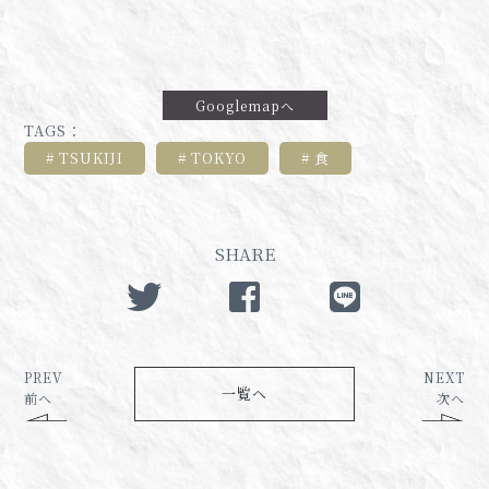
Googlemapへ
TAGS：
TSUKIJI
TOKYO
食
SHARE
PREV
NEXT
一覧へ
前へ
次へ